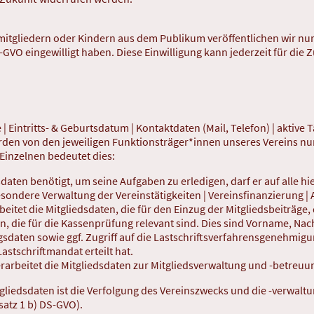
itgliedern oder Kindern aus dem Publikum veröffentlichen wir nu
DS-GVO eingewilligt haben. Diese Einwilligung kann jederzeit für die
Eintritts- & Geburtsdatum | Kontaktdaten (Mail, Telefon) | aktive T
den von den jeweiligen Funktionsträger*innen unseres Vereins nur
 Einzelnen bedeutet dies:
aten benötigt, um seine Aufgaben zu erledigen, darf er auf alle hi
sondere Verwaltung der Vereinstätigkeiten | Vereinsfinanzierung |
eitet die Mitgliedsdaten, die für den Einzug der Mitgliedsbeiträge
en, die für die Kassenprüfung relevant sind. Dies sind Vorname, Na
daten sowie ggf. Zugriff auf die Lastschriftsverfahrensgenehmigung
astschriftmandat erteilt hat.
erarbeitet die Mitgliedsdaten zur Mitgliedsverwaltung und -betreuu
gliedsdaten ist die Verfolgung des Vereinszwecks und die -verwaltu
satz 1 b) DS-GVO).