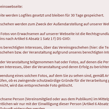
reinswebseite:
eite werden Logfiles gesetzt und bleiben für 30 Tage gespeichert.
eschehen werden zum Zweck der Außendarstellung auf unserer Webs
r Fotos von Erwachsenen auf unserer Webseite ist die Rechtsgrund
ns nach Artikel 6 Absatz 1 Satz 1 f) DS-GVO:
 berechtigten Interesses, über das Vereinsgeschehen (hier: die Te
schehen bzw. der Veranstaltung aufgrund unseres berechtigten Inte
der Veranstaltung teilgenommen hat oder Fotos, auf denen die Per
n Interesses, über die Veranstaltung und deren Erfolg zu berichte
rwendung eines solchen Fotos, auf dem Sie zu sehen sind, gemäß Ar
fen, ob es zwingende schutzwürdige Gründe für die Verarbeitung gi
icht, wird das entsprechende Foto gelöscht.
chsene Person (Vereinsmitglied oder aus dem Publikum) im Mittelpu
tlichen wir nur mit der Einwilligung dieser Person (Artikel 6 Absatz
e Zukunft widerrufen werden.