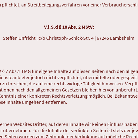
erpflichtet, an Streitbeilegungsverfahren vor einer Verbrauchersch
V.i.S.d § 18 Abs. 2 MStV:
Steffen Unfricht | c/o Christoph-Schick-Str. 4 | 67245 Lambsheim
 § 7 Abs.1 TMG für eigene Inhalte auf diesen Seiten nach den allg
Diensteanbieter jedoch nicht verpflichtet, übermittelte oder gespe
 forschen, die auf eine rechtswidrige Tätigkeit hinweisen. Verpf
tionen nach den allgemeinen Gesetzen bleiben hiervon unberührt. 
 Kenntnis einer konkreten Rechtsverletzung möglich. Bei Bekannt
ese Inhalte umgehend entfernen.
ernen Websites Dritter, auf deren Inhalte wir keinen Einfluss habe
übernehmen. Für die Inhalte der verlinkten Seiten ist stets der jew
kten Seiten wurden zum Zeitpunkt der Verlinkung auf mögliche Rech